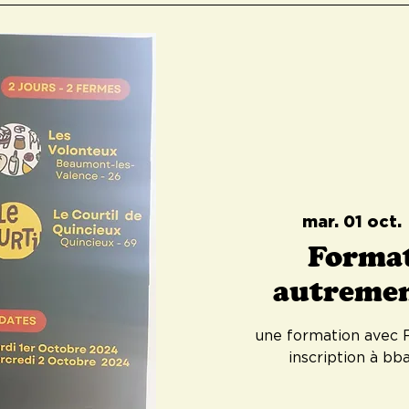
mar. 01 oct.
 
Format
autremen
une formation avec F
inscription à b